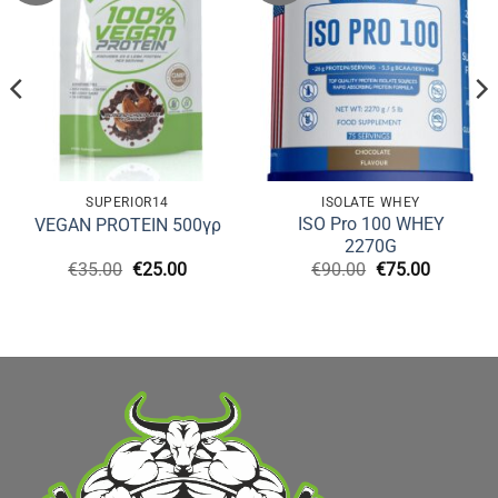
SUPERIOR14
ISOLATE WHEY
ISO Pro 100 WHEY
VEGAN PROTEIN 500γρ
2270G
Original
Η
Original
Η
€
35.00
€
25.00
€
90.00
€
75.00
υσα
price
τρέχουσα
price
τρέχουσ
was:
τιμή
was:
τιμή
€35.00.
είναι:
€90.00.
είναι:
.
€25.00.
€75.00.