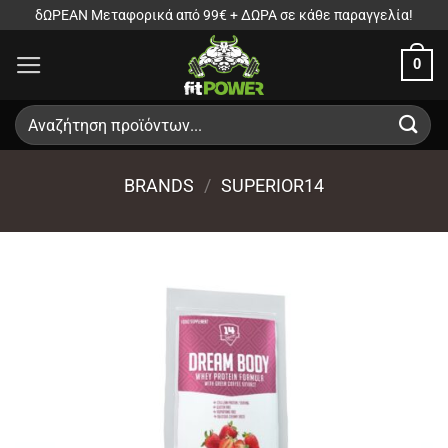
Μετάβαση
δΩΡΕΑΝ Μεταφορικά από 99€ + ΔΩΡΑ σε κάθε παραγγελία!
στο
0
περιεχόμενο
Αναζήτηση
για:
BRANDS
/
SUPERIOR14