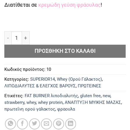
Διατίθεται σε
κρεμώδη γεύση φράουλας
!
DREAM BODY WHEY PROTEIN ποσότητα
ΠΡΟΣΘΉΚΗ ΣΤΟ ΚΑΛΆΘΙ
Κωδικός προϊόντος:
10
Κατηγορίες:
SUPERIOR14
,
Whey (Ορού Γάλακτος)
,
ΛΙΠΟΔΙΑΛΥΤΕΣ & ΕΛΕΓΧΟΣ ΒΑΡΟΥΣ
,
ΠΡΩΤΕΙΝΕΣ
Ετικέτες:
FAT BURNER λιποδιαλυτής
,
gluten free
,
new
,
strawberry
,
whey
,
whey protein
,
ΑΝΑΠΤΥΞΗ ΜΥΙΚΗΣ ΜΑΖΑΣ
,
πρωτεΐνη ορού γάλακτος
,
φραουλα