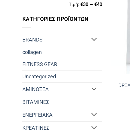
Ελάχιστη
Μέγιστη
Τιμή:
€30
—
€40
τιμή
τιμή
ΚΑΤΗΓΟΡΙΕΣ ΠΡΟΪΟΝΤΩΝ
BRANDS
collagen
FITNESS GEAR
Uncategorized
DREA
ΑΜΙΝΟΞΈΑ
ΒΙΤΑΜΙΝΕΣ
ΕΝΕΡΓΕΙΑΚΑ
ΚΡΕΑΤΙΝΕΣ