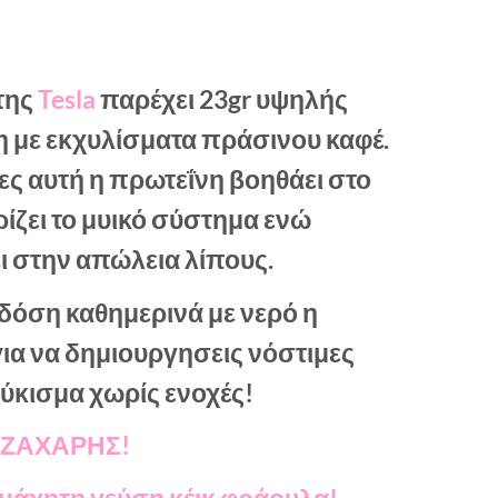
της
Tesla
παρέχει 23gr υψηλής
η με εκχυλίσματα πράσινου καφέ.
ες αυτή η πρωτεΐνη βοηθάει στο
ρίζει το μυικό σύστημα ενώ
ι στην απώλεια λίπους.
δόση καθημερινά με νερό η
ια να δημιουργησεις νόστιμες
λύκισμα χωρίς ενοχές!
 ΖΑΧΑΡΗΣ!
αμάχητη γεύση κέικ φράουλα!