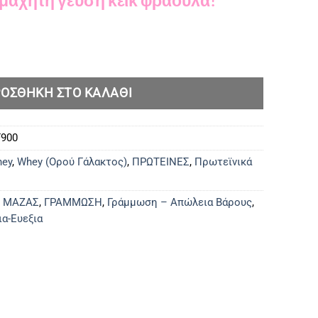
ΟΣΘΉΚΗ ΣΤΟ ΚΑΛΆΘΙ
F900
hey
,
Whey (Ορού Γάλακτος)
,
ΠΡΩΤΕΙΝΕΣ
,
Πρωτεϊνικά
 ΜΑΖΑΣ
,
ΓΡΑΜΜΩΣΗ
,
Γράμμωση – Απώλεια Βάρους
,
ια-Ευεξια