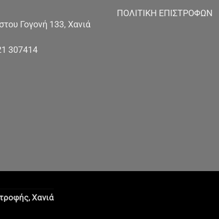
ΠΟΛΙΤΙΚΗ ΕΠΙΣΤΡΟΦΩΝ
του Γογονή 133, Χανιά
21 307414
ατροφής,
Χανιά