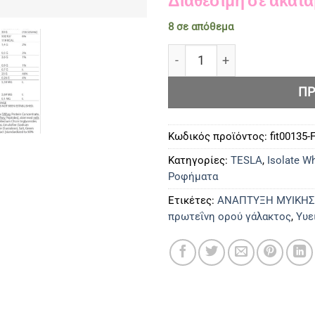
8 σε απόθεμα
Slimfit Protein ποσότητα
ΠΡ
Κωδικός προϊόντος:
fit00135-
Κατηγορίες:
TESLA
,
Isolate W
Ροφήματα
Ετικέτες:
ΑΝΑΠΤΥΞΗ ΜΥΙΚΗΣ
πρωτεΐνη ορού γάλακτος
,
Υυε