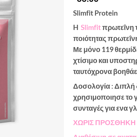
Slimfit Protein
H
Slimfit
πρωτεΐνη 
ποιότητας πρωτεΐν
Με μόνο 119 θερμίδ
χτίσιμο και υποστη
ταυτόχρονα βοηθάε
Δοσολογία : Διπλή 
χρησιμοποιησε το γ
συνταγές για ενα γ
ΧΩΡΙΣ ΠΡΟΣΘΗΚΗ
Διαθέσιμη σε ακατ