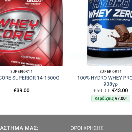
SUPERIOR14
SUPERIOR14
100% HYDRO WHEY PR
CORE SUPERIOR 14-1500G
908γρ
Original
Η
€
39.00
€
50.00
€
43.00
price
τ
Κερδίζεις
€
7.00
!
was:
τ
€50.00.
εί
€
ΤΆΣΤΗΜΑ ΜΑΣ:
ΟΡΟΙ ΧΡΗΣΗΣ