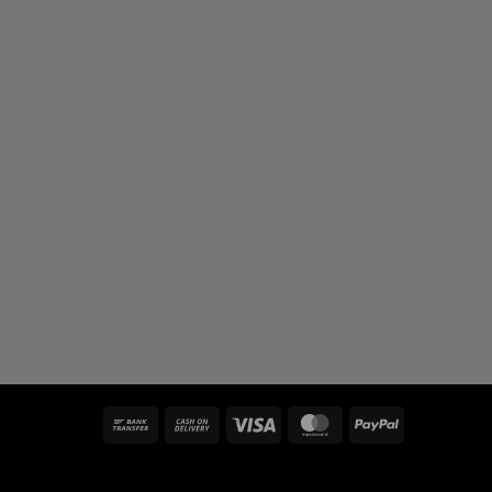
Bank
Cash
Visa
MasterCard
PayPal
Transfer
On
Delivery