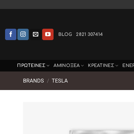
Μετάβαση
στο
περιεχόμενο
BLOG
2821 307414
ΠΡΩΤΕΙΝΕΣ
ΑΜΙΝΟΞΈΑ
ΚΡΕΑΤΙΝΕΣ
ΕΝΕ
BRANDS
/
TESLA