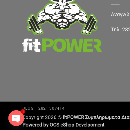
Αναγνώσ
Τηλ.
28
BLOG
2821 307414
1
Copyright 2026 ©
fitPOWER Συμπληρώματα Δι
Powered by
OCS
eShop Develpoment