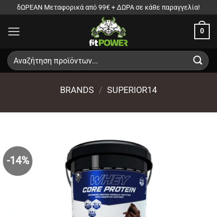
Μετάβαση
δΩΡΕΑΝ Μεταφορικά από 99€ + ΔΩΡΑ σε κάθε παραγγελία!
στο
0
περιεχόμενο
Αναζήτηση
για:
BRANDS
/
SUPERIOR14
-14%