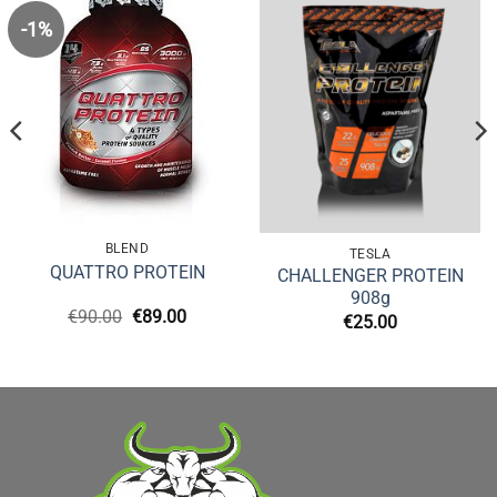
-1%
BLEND
TESLA
QUATTRO PROTEIN
CHALLENGER PROTEIN
908g
Original
Η
€
90.00
€
89.00
€
25.00
price
τρέχουσα
υσα
was:
τιμή
€90.00.
είναι:
€89.00.
.