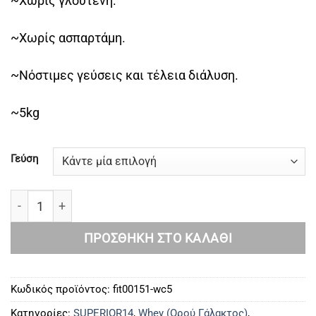
~Χωρίς γλουτένη.
~Χωρίς ασπαρτάμη.
~Νόστιμες γεύσεις και τέλεια διάλυση.
~5kg
Γεύση
Whey Core Protein 5 kg ποσότητα
ΠΡΟΣΘΉΚΗ ΣΤΟ ΚΑΛΆΘΙ
Κωδικός προϊόντος:
fit00151-wc5
Κατηγορίες:
SUPERIOR14
,
Whey (Ορού Γάλακτος)
,