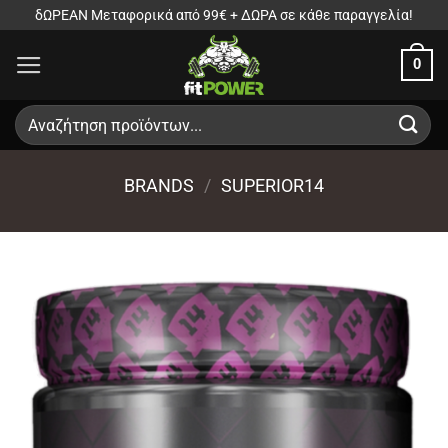
Μετάβαση
δΩΡΕΑΝ Μεταφορικά από 99€ + ΔΩΡΑ σε κάθε παραγγελία!
στο
0
περιεχόμενο
Αναζήτηση
για:
BRANDS
/
SUPERIOR14