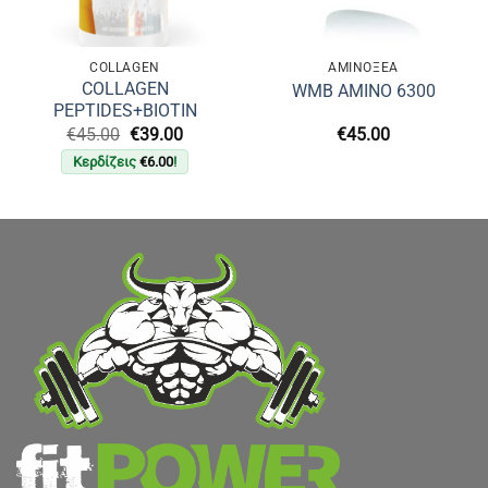
COLLAGEN
ΑΜΙΝΟΞΈΑ
COLLAGEN
WMB AMINO 6300
PEPTIDES+BIOTIN
Original
Η
€
45.00
€
39.00
€
45.00
υσα
price
τρέχουσα
Κερδίζεις
€
6.00
!
was:
τιμή
€45.00.
είναι:
.
€39.00.