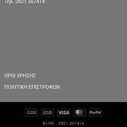
Τηλ.
2821 307414
ΟΡΟΙ ΧΡΗΣΗΣ
ΠΟΛΙΤΙΚΗ ΕΠΙΣΤΡΟΦΩΝ
Bank
Cash
Visa
MasterCard
PayPal
Transfer
On
BLOG
2821 307414
Delivery