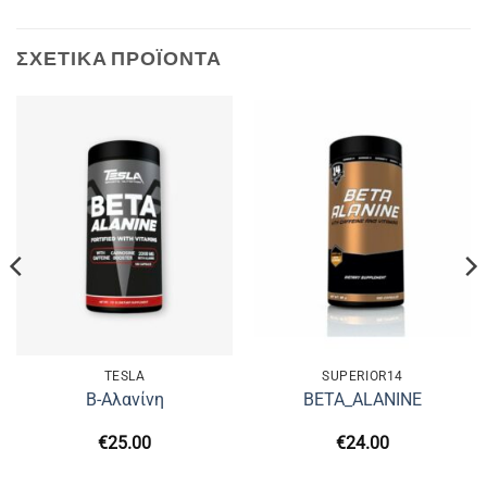
ΣΧΕΤΙΚΆ ΠΡΟΪΌΝΤΑ
TESLA
SUPERIOR14
Β-Αλανίνη
BETA_ALANINE
€
25.00
€
24.00
υσα