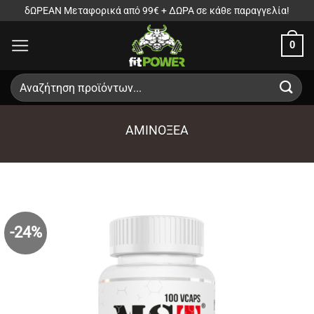
Μετάβαση
δΩΡΕΑΝ Μεταφορικά από 99€ + ΔΩΡΑ σε κάθε παραγγελία!
στο
0
περιεχόμενο
Αναζήτηση
για:
ΑΜΙΝΟΞΈΑ
-24%