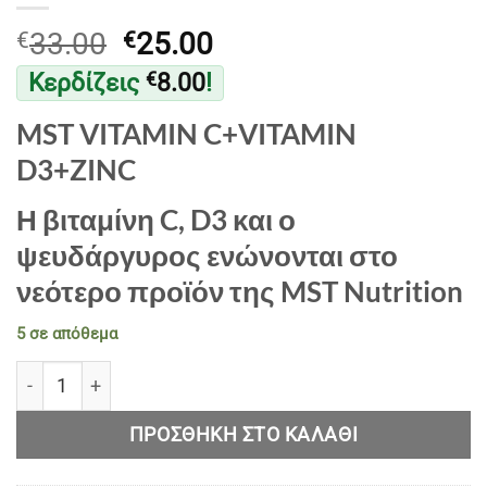
Original
Η
33.00
25.00
€
€
price
τρέχουσα
Κερδίζεις
8.00
!
€
was:
τιμή
€33.00.
είναι:
MST VITAMIN C+VITAMIN
€25.00.
D3+ZINC
Η βιταμίνη C, D3 και ο
ψευδάργυρος ενώνονται στο
νεότερο προϊόν της MST Nutrition
5 σε απόθεμα
MST VITAMIN C+VITAMIN D3+ZINC ποσότητα
ΠΡΟΣΘΉΚΗ ΣΤΟ ΚΑΛΆΘΙ