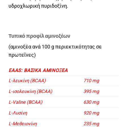
υδροχλωρική πυριδοξίνη.
Τυπικό προφίλ αμινοξέων
(αμινοξέα ανά 100 g περιεκτικότητας σε
πρωτεΐνες)
EAAS: ΒΑΣΙΚΆ ΑΜΙΝΟΞΈΑ
L-λευκίνη (BCAA)
710 mg
L-ισολευκίνη (BCAA)
395 mg
L-Valine (BCAA)
630 mg
L-Λυσίνη
920 mg
L-Μεθειονίνη
235 mg