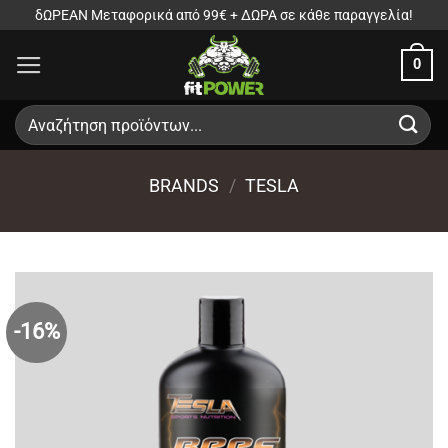
Μετάβαση
δΩΡΕΑΝ Μεταφορικά από 99€ + ΔΩΡΑ σε κάθε παραγγελία!
στο
0
περιεχόμενο
Αναζήτηση
για:
BRANDS
/
TESLA
-16%