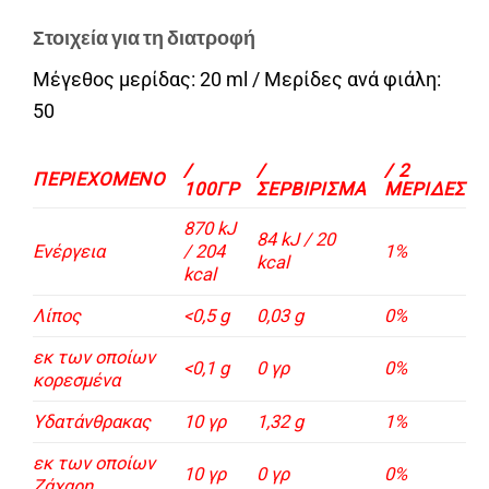
Στοιχεία για τη διατροφή
Μέγεθος μερίδας: 20 ml / Μερίδες ανά φιάλη:
50
/
/
/ 2
ΠΕΡΙΕΧΟΜΕΝΟ
100ΓΡ
ΣΕΡΒΊΡΙΣΜΑ
ΜΕΡΊΔΕΣ
870 kJ
84 kJ / 20
Ενέργεια
/ 204
1%
kcal
kcal
Λίπος
<0,5 g
0,03 g
0%
εκ των οποίων
<0,1 g
0 γρ
0%
κορεσμένα
Υδατάνθρακας
10 γρ
1,32 g
1%
εκ των οποίων
10 γρ
0 γρ
0%
Ζάχαρη