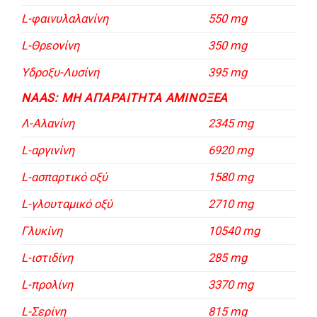
L-φαινυλαλανίνη
550 mg
L-Θρεονίνη
350 mg
Υδροξυ-Λυσίνη
395 mg
NAAS: ΜΗ ΑΠΑΡΑΊΤΗΤΑ ΑΜΙΝΟΞΈΑ
Λ-Αλανίνη
2345 mg
L-αργινίνη
6920 mg
L-ασπαρτικό οξύ
1580 mg
L-γλουταμικό οξύ
2710 mg
Γλυκίνη
10540 mg
L-ιστιδίνη
285 mg
L-προλίνη
3370 mg
L-Σερίνη
815 mg