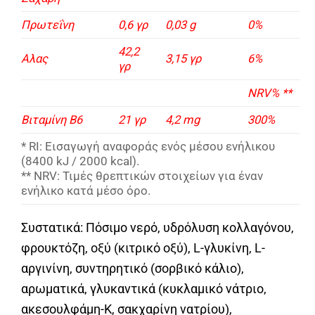
Πρωτεΐνη
0,6 γρ
0,03 g
0%
42,2
Αλας
3,15 γρ
6%
γρ
NRV% **
Βιταμίνη Β6
21 γρ
4,2 mg
300%
* RI: Εισαγωγή αναφοράς ενός μέσου ενήλικου
(8400 kJ / 2000 kcal).
** NRV: Τιμές θρεπτικών στοιχείων για έναν
ενήλικο κατά μέσο όρο.
Συστατικά: Πόσιμο νερό, υδρόλυση κολλαγόνου,
φρουκτόζη, οξύ (κιτρικό οξύ), L-γλυκίνη, L-
αργινίνη, συντηρητικό (σορβικό κάλιο),
αρωματικά, γλυκαντικά (κυκλαμικό νάτριο,
ακεσουλφάμη-Κ, σακχαρίνη νατρίου),