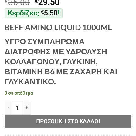
Original
Η
35.00
29.50
€
€
price
τρέχουσα
Κερδίζεις
5.50
!
€
was:
τιμή
€35.00.
είναι:
BEFF AMINO LIQUID 1000ML
€29.50.
ΥΓΡΟ ΣΥΜΠΛΗΡΩΜΑ
ΔΙΑΤΡΟΦΗΣ ΜΕ ΥΔΡΟΛΥΣΗ
ΚΟΛΛΑΓΟΝΟΥ, ΓΛΥΚΙΝΗ,
ΒΙΤΑΜΙΝΗ Β6 ΜΕ ΖΑΧΑΡΗ ΚΑΙ
ΓΛΥΚΑΝΤΙΚΟ.
3 σε απόθεμα
BEFF AMINO LIQUID 1000ML ποσότητα
ΠΡΟΣΘΉΚΗ ΣΤΟ ΚΑΛΆΘΙ