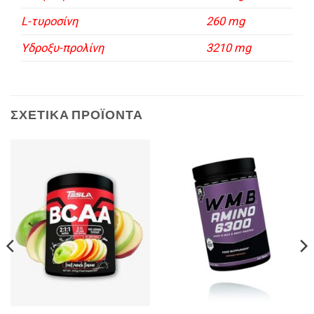
L-τυροσίνη
260 mg
Υδροξυ-προλίνη
3210 mg
ΣΧΕΤΙΚΆ ΠΡΟΪΌΝΤΑ