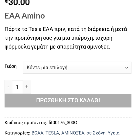
30.00
€
EAA Amino
Πάρτε το Tesla EAA πριν, κατά τη διάρκεια ή μετά
την προπόνηση σας για μια υπέροχη, ισχυρή
φόρμουλα γεμάτη με απαραίτητα αμινοξέα
Γεύση
EAA Amino ποσότητα
ΠΡΟΣΘΉΚΗ ΣΤΟ ΚΑΛΆΘΙ
Κωδικός προϊόντος:
fit00176_300G
Κατηγορίες:
BCAA
,
TESLA
,
ΑΜΙΝΟΞΈΑ
,
σε Σκόνη
,
Υγεια-