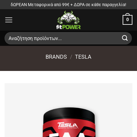
Μετάβαση
δΩΡΕΑΝ Μεταφορικά από 99€ + ΔΩΡΑ σε κάθε παραγγελία!
στο
0
περιεχόμενο
Αναζήτηση
για:
BRANDS
/
TESLA