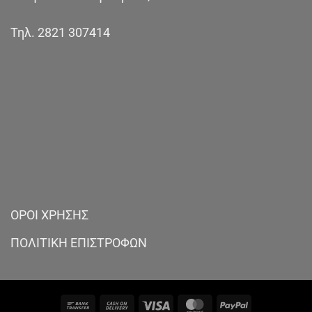
Τηλ.
2821 307414
ΟΡΟΙ ΧΡΗΣΗΣ
ΠΟΛΙΤΙΚΗ ΕΠΙΣΤΡΟΦΩΝ
Bank
Cash
Visa
MasterCard
PayPal