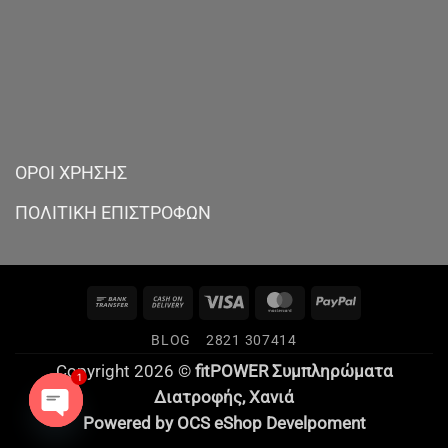
ΟΡΟΙ ΧΡΗΣΗΣ
ΠΟΛΙΤΙΚΗ ΕΠΙΣΤΡΟΦΩΝ
Bank
Cash
Visa
MasterCard
PayPal
Transfer
On
BLOG
2821 307414
Delivery
Copyright 2026 ©
fitPOWER Συμπληρώματα
1
Διατροφής,
Χανιά
Powered by
OCS
eShop Develpoment
OPEN