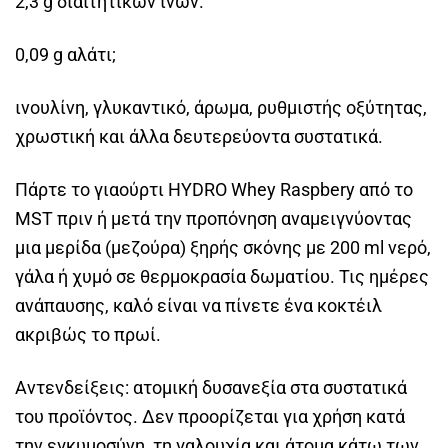
2,3 g διαιτητικών ινών.
0,09 g αλάτι;
ινουλίνη, γλυκαντικό, άρωμα, ρυθμιστής οξύτητας,
χρωστική και άλλα δευτερεύοντα συστατικά.
Πάρτε το γιαούρτι HYDRO Whey Raspbery από το
MST πριν ή μετά την προπόνηση αναμειγνύοντας
μια μερίδα (μεζούρα) ξηρής σκόνης με 200 ml νερό,
γάλα ή χυμό σε θερμοκρασία δωματίου. Τις ημέρες
ανάπαυσης, καλό είναι να πίνετε ένα κοκτέιλ
ακριβώς το πρωί.
Αντενδείξεις: ατομική δυσανεξία στα συστατικά
του προϊόντος. Δεν προορίζεται για χρήση κατά
την εγκυμοσύνη, τη γαλουχία και άτομα κάτω των