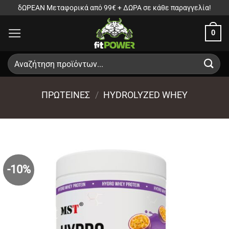
Μετάβαση
δΩΡΕΑΝ Μεταφορικά από 99€ + ΔΩΡΑ σε κάθε παραγγελία!
στο
0
περιεχόμενο
Αναζήτηση
για:
ΠΡΩΤΕΙΝΕΣ
/
HYDROLYZED WHEY
-10%