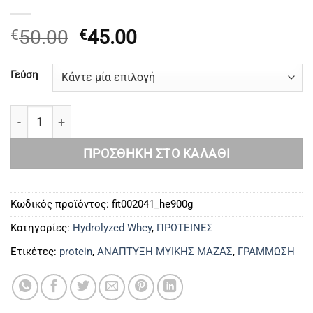
Original
Η
50.00
45.00
€
€
price
τρέχουσα
was:
τιμή
Γεύση
€50.00.
είναι:
€45.00.
MST Protein HydroWhey Raspbery γιαούρτι 900 γρ ποσ
ΠΡΟΣΘΉΚΗ ΣΤΟ ΚΑΛΆΘΙ
Κωδικός προϊόντος:
fit002041_he900g
Κατηγορίες:
Hydrolyzed Whey
,
ΠΡΩΤΕΙΝΕΣ
Ετικέτες:
protein
,
ΑΝΑΠΤΥΞΗ ΜΥΙΚΗΣ ΜΑΖΑΣ
,
ΓΡΑΜΜΩΣΗ