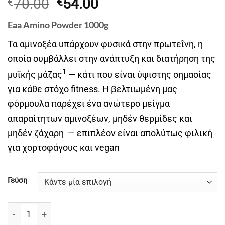
Original
Η
70.00
54.00
€
€
price
τρέχουσα
Eaa Amino Powder 1000g
was:
τιμή
€70.00.
είναι:
Τα αμινοξέα υπάρχουν φυσικά στην πρωτεΐνη, η
€54.00.
οποία συμβάλλει στην ανάπτυξη και διατήρηση της
1
μυϊκής μάζας
— κάτι που είναι ύψιστης σημασίας
για κάθε στόχο fitness. Η βελτιωμένη μας
φόρμουλα παρέχει ένα ανώτερο μείγμα
απαραίτητων αμινοξέων, μηδέν θερμίδες και
μηδέν ζάχαρη — επιπλέον είναι απολύτως φιλική
για χορτοφάγους και vegan
Γεύση
Eaa Amino Powder 1000g ποσότητα