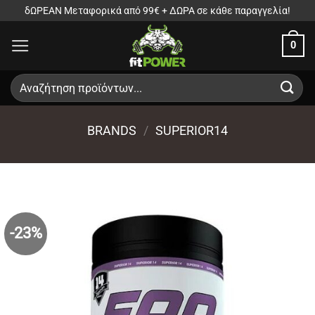
Μετάβαση
δΩΡΕΑΝ Μεταφορικά από 99€ + ΔΩΡΑ σε κάθε παραγγελία!
στο
0
περιεχόμενο
Αναζήτηση
για:
BRANDS
/
SUPERIOR14
-23%