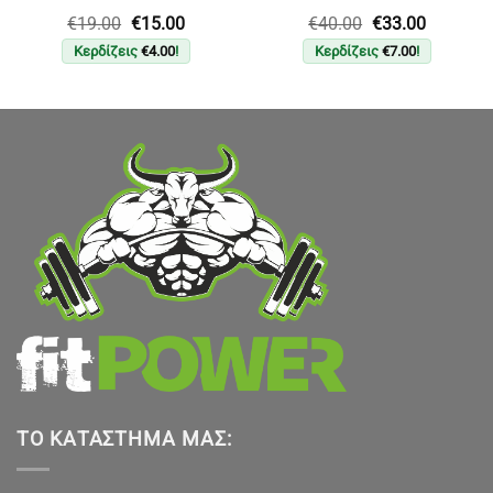
Original
Η
Original
Η
€
19.00
€
15.00
€
40.00
€
33.00
price
τρέχουσα
price
τρέχουσ
Κερδίζεις
€
4.00
!
Κερδίζεις
€
7.00
!
was:
τιμή
was:
τιμή
€19.00.
είναι:
€40.00.
είναι:
€15.00.
€33.00.
ΤΟ ΚΑΤΆΣΤΗΜΑ ΜΑΣ: