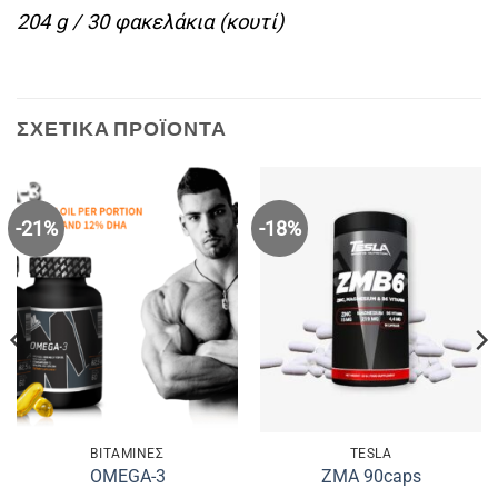
204 g / 30 φακελάκια (κουτί)
ΣΧΕΤΙΚΆ ΠΡΟΪΌΝΤΑ
-21%
-18%
ΒΙΤΑΜΙΝΕΣ
TESLA
OMEGA-3
ZMA 90caps