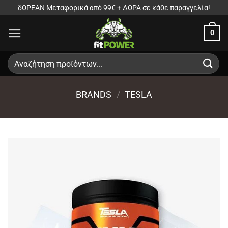
Μετάβαση
δΩΡΕΑΝ Μεταφορικά από 99€ + ΔΩΡΑ σε κάθε παραγγελία!
στο
0
περιεχόμενο
Αναζήτηση
για:
BRANDS
/
TESLA