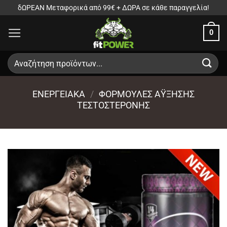
Μετάβαση
δΩΡΕΑΝ Μεταφορικά από 99€ + ΔΩΡΑ σε κάθε παραγγελία!
στο
0
περιεχόμενο
Αναζήτηση
για:
ΕΝΕΡΓΕΙΑΚΑ
/
ΦΌΡΜΟΥΛΕΣ ΆΥΞΗΣΗΣ
ΤΕΣΤΟΣΤΕΡΌΝΗΣ