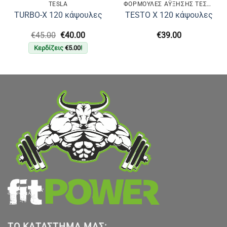
TESLA
ΦΌΡΜΟΥΛΕΣ ΆΥΞΗΣΗΣ ΤΕΣΤΟΣΤΕΡΌΝΗΣ
TURBO-X 120 κάψουλες
TESTO X 120 κάψουλες
Original
Η
€
45.00
€
40.00
€
39.00
price
τρέχουσα
Κερδίζεις
€
5.00
!
was:
τιμή
€45.00.
είναι:
€40.00.
ΤΟ ΚΑΤΆΣΤΗΜΑ ΜΑΣ: