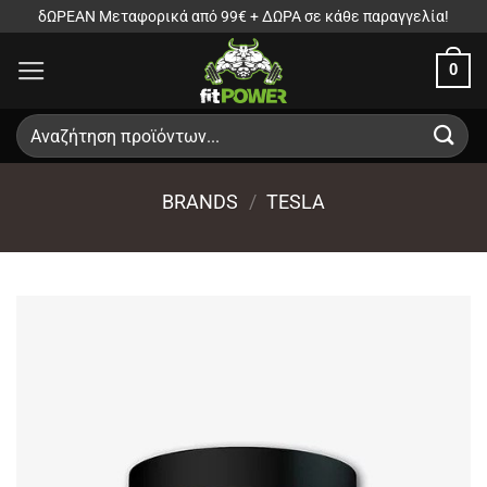
Μετάβαση
δΩΡΕΑΝ Μεταφορικά από 99€ + ΔΩΡΑ σε κάθε παραγγελία!
στο
0
περιεχόμενο
Αναζήτηση
για:
BRANDS
/
TESLA