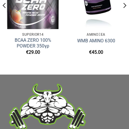
SUPERIOR14
ΑΜΙΝΟΞΈΑ
BCAA ZERO 100%
WMB AMINO 6300
POWDER 350γρ
€
29.00
€
45.00
υσα
.