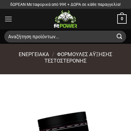
Μετάβαση
δΩΡΕΑΝ Μεταφορικά από 99€ + ΔΩΡΑ σε κάθε παραγγελία!
στο
0
περιεχόμενο
Αναζήτηση
για:
ΕΝΕΡΓΕΙΑΚΑ
/
ΦΌΡΜΟΥΛΕΣ ΆΥΞΗΣΗΣ
ΤΕΣΤΟΣΤΕΡΌΝΗΣ