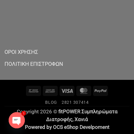
ΟΡΟΙ ΧΡΗΣΗΣ
ΠΟΛΙΤΙΚΗ ΕΠΙΣΤΡΟΦΩΝ
Bank
Cash
Visa
MasterCard
PayPal
Transfer
On
BLOG
2821 307414
Delivery
Copyright 2026 ©
fitPOWER Συμπληρώματα
1
Διατροφής,
Χανιά
Powered by
OCS
eShop Develpoment