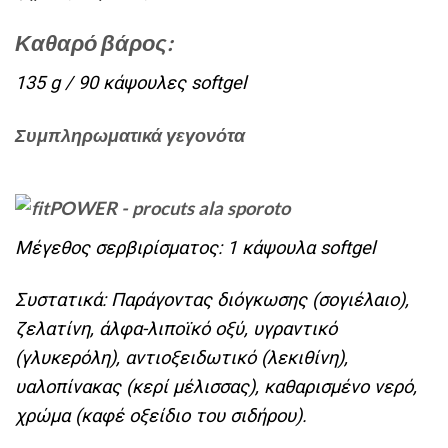
Καθαρό βάρος:
135 g / 90 κάψουλες softgel
Συμπληρωματικά γεγονότα
Μέγεθος σερβιρίσματος: 1 κάψουλα softgel
Συστατικά: Παράγοντας διόγκωσης (σογιέλαιο),
ζελατίνη, άλφα-λιποϊκό οξύ, υγραντικό
(γλυκερόλη), αντιοξειδωτικό (λεκιθίνη),
υαλοπίνακας (κερί μέλισσας), καθαρισμένο νερό,
χρώμα (καφέ οξείδιο του σιδήρου).