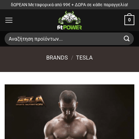
Μετάβαση
δΩΡΕΑΝ Μεταφορικά από 99€ + ΔΩΡΑ σε κάθε παραγγελία!
στο
0
περιεχόμενο
Αναζήτηση
για:
BRANDS
/
TESLA