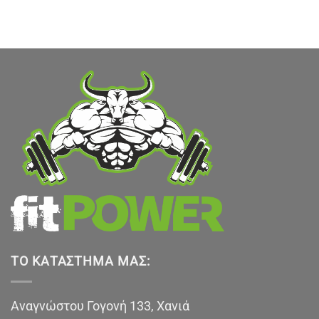
υσα
.
ΤΟ ΚΑΤΆΣΤΗΜΑ ΜΑΣ:
Αναγνώστου Γογονή 133, Χανιά