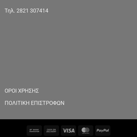
Τηλ.
2821 307414
ΟΡΟΙ ΧΡΗΣΗΣ
ΠΟΛΙΤΙΚΗ ΕΠΙΣΤΡΟΦΩΝ
Bank
Cash
Visa
MasterCard
PayPal