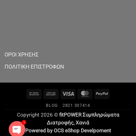
ΟΡΟΙ ΧΡΗΣΗΣ
ΠΟΛΙΤΙΚΗ ΕΠΙΣΤΡΟΦΩΝ
Bank
Cash
Visa
MasterCard
PayPal
Transfer
On
BLOG
2821 307414
Delivery
Copyright 2026 ©
fitPOWER Συμπληρώματα
Διατροφής,
Χανιά
1
Powered by
OCS
eShop Develpoment