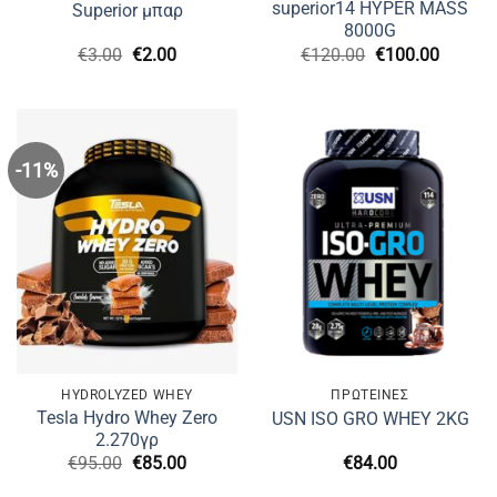
superior14 HYPER MASS
Superior μπαρ
8000G
Original
Η
Original
Η
€
3.00
€
2.00
€
120.00
€
100.00
price
τρέχουσα
price
τρέχο
was:
τιμή
was:
τιμή
€3.00.
είναι:
€120.00.
είναι:
€2.00.
€100.0
-11%
HYDROLYZED WHEY
ΠΡΩΤΕΙΝΕΣ
Tesla Hydro Whey Zero
USN ISO GRO WHEY 2KG
2.270γρ
Original
Η
€
95.00
€
85.00
€
84.00
price
τρέχουσα
was:
τιμή