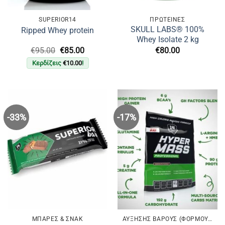
SUPERIOR14
ΠΡΩΤΕΙΝΕΣ
SKULL LABS® 100%
Ripped Whey protein
Whey Isolate 2 kg
Original
Η
€
95.00
€
85.00
€
80.00
price
τρέχουσα
Κερδίζεις
€
10.00
!
was:
τιμή
€95.00.
είναι:
€85.00.
-33%
-17%
ΜΠΑΡΕΣ & ΣΝΑΚ
ΑΎΞΗΣΗΣ ΒΆΡΟΥΣ (ΦΌΡΜΟΥΛΕΣ ΌΓΚΟΥ)