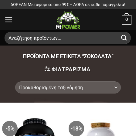
Μετάβαση
δΩΡΕΑΝ Μεταφορικά από 99€ + ΔΩΡΑ σε κάθε παραγγελία!
στο
0
περιεχόμενο
Αναζήτηση
για:
ΠΡΟΪΌΝΤΑ ΜΕ ΕΤΙΚΈΤΑ “ΣΟΚΟΛΑΤΑ”
ΦΙΛΤΡΆΡΙΣΜΑ
-5%
-18%