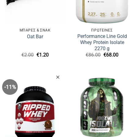
ΜΠΑΡΕΣ & ΣΝΑΚ
ΠΡΩΤΕΙΝΕΣ
Performance Line Gold
Oat Bar
Whey Protein Isolate
2270 g
Original
Η
Original
Η
€
2.00
€
1.20
€
86.00
€
68.00
price
τρέχουσα
price
τρέχουσ
was:
τιμή
was:
τιμή
€2.00.
είναι:
€86.00.
είναι:
€1.20.
€68.00.
-11%