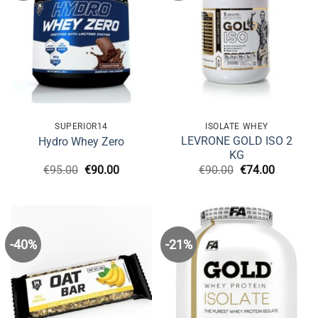
SUPERIOR14
ISOLATE WHEY
LEVRONE GOLD ISO 2
Hydro Whey Zero
KG
Original
Η
Original
Η
€
95.00
€
90.00
€
90.00
€
74.00
price
τρέχουσα
price
τρέχουσ
was:
τιμή
was:
τιμή
€95.00.
είναι:
€90.00.
είναι:
€90.00.
€74.00.
-40%
-21%