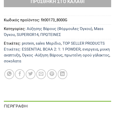
ΠΡΟΣΘΉΚΗ ΣΤΟ ΚΑΛΆΘΙ
Κωδικός προϊόντος:
fit00173_8000G
Κατηγορίες:
Αύξησης Βάρους (Φόρμουλες Όγκου)
,
Mass
Όγκου
,
SUPERIOR14
,
ΠΡΩΤΕΙΝΕΣ
Ετικέτες:
protein
,
sales Μερίδιο
,
TOP SELLER PRODUCTS
Ετικέτες: ESSENTIAL BCAA 2: 1: 1 POWDER
,
ενεργεια
,
μυικη
αναπτυξη
,
Όγκος -Αύξηση Βάρους
,
πρωτεΐνη ορού γάλακτος
,
σοκολατα
ΠΕΡΙΓΡΑΦΉ