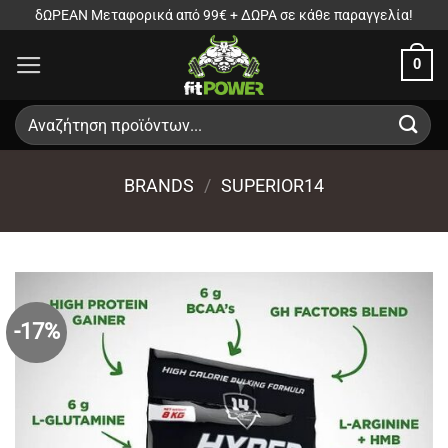
Μετάβαση
δΩΡΕΑΝ Μεταφορικά από 99€ + ΔΩΡΑ σε κάθε παραγγελία!
στο
0
περιεχόμενο
Αναζήτηση
για:
BRANDS
/
SUPERIOR14
-17%