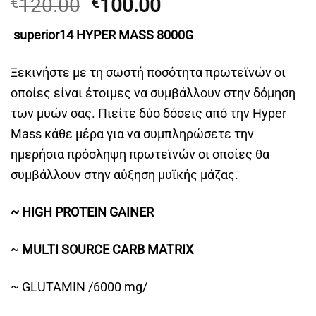
Original
Η
120.00
100.00
€
€
price
τρέχουσα
superior14 HYPER MASS 8000G
was:
τιμή
€120.00.
είναι:
Ξεκινήστε με τη σωστή ποσότητα πρωτεϊνών οι
€100.00.
οποίες είναι έτοιμες να συμβάλλουν στην δόμηση
των μυών σας. Πιείτε δύο δόσεις από την Hyper
Mass κάθε μέρα για να συμπληρώσετε την
ημερήσια πρόσληψη πρωτεϊνών οι οποίες θα
συμβάλλουν στην αύξηση μυϊκής μάζας.
~ HIGH PROTEIN GAINER
~
MULTI SOURCE CARB MATRIX
~ GLUTAMIN /6000 mg/