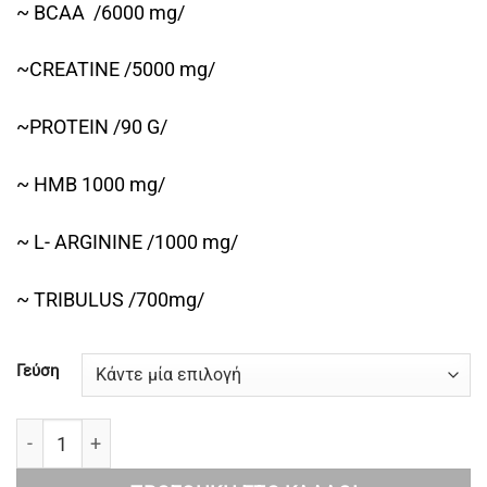
~ BCAA /6000 mg/
~CREATINE /5000 mg/
~PROTEIN /90 G/
~ HMB 1000 mg/
~ L- ARGININE /1000 mg/
~ TRIBULUS /700mg/
Γεύση
superior14 HYPER MASS 8000G ποσότητα