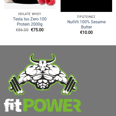
ISOLATE WHEY
ΠΡΩΤΕΙΝΕΣ
Tesla Iso Zero 100
NutVit 100% Sesame
Protein 2000g
Butter
Original
Η
€
86.00
€
75.00
€
10.00
price
τρέχουσα
was:
τιμή
€86.00.
είναι:
€75.00.