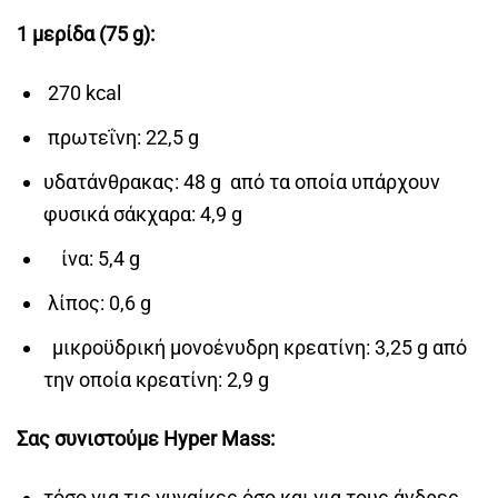
1 μερίδα (75 g):
270 kcal
πρωτεΐνη: 22,5 g
υδατάνθρακας: 48 g από τα οποία υπάρχουν
φυσικά σάκχαρα: 4,9 g
ίνα: 5,4 g
λίπος: 0,6 g
μικροϋδρική μονοένυδρη κρεατίνη: 3,25 g από
την οποία κρεατίνη: 2,9 g
Σας συνιστούμε Hyper Mass:
τόσο για τις γυναίκες όσο και για τους άνδρες