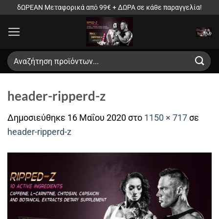
Μετάβαση
δΩΡΕΑΝ Μεταφορικά από 99€ + ΔΩΡΑ σε κάθε παραγγελία!
στο
περιεχόμενο
Αναζήτηση
για:
header-ripperd-z
Δημοσιεύθηκε
16 Μαΐου 2020
στο
1150 × 717
σε
header-ripperd-z