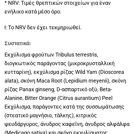
* NRV: Τιμές θρεπτικών στοιχείων για έναν
ενήλικο κατά μέσο όρο.
ƚ: Το NRV δεν έχει τεκμηριωθεί.
Συστατικά:
Εκχύλισμα φρούτων Tribulus terrestris,
διογκωτικός παράγοντας (μικροκρυσταλλική
κυτταρίνη), εκχύλισμα ρίζας Wild Yam (Dioscorea
alata), σκόνη Maca Root (Lepidium meyenii), σκόνη
ρίζας Panax ginseng, D-ασπαρτικό οξύ, Beta-
Alanine, Bitter Orange (Citrus aurantium) Peel
Εκχύλισμα, παράγοντες κατά της συσσωμάτωσης
(στεατικό μαγνήσιο, τάλκης), κιτρικός
ψευδάργυρος, άνυδρος καφεΐνη, άνυδρος αλφάλφα
(Medicago sativa) και σκόνη εκχυλίσματος