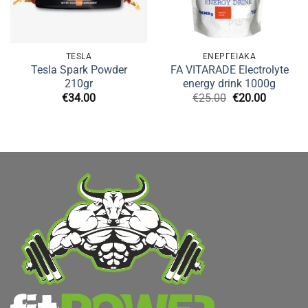
TESLA
ΕΝΕΡΓΕΙΑΚΑ
Tesla Spark Powder
FA VITARADE Electrolyte
210gr
energy drink 1000g
Original
Η
€
34.00
€
25.00
€
20.00
price
τρέχουσ
was:
τιμή
€25.00.
είναι:
€20.00.