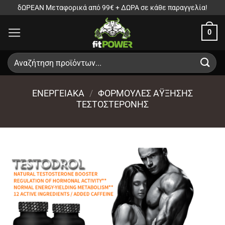
Μετάβαση
δΩΡΕΑΝ Μεταφορικά από 99€ + ΔΩΡΑ σε κάθε παραγγελία!
στο
0
περιεχόμενο
Αναζήτηση
για:
ΕΝΕΡΓΕΙΑΚΑ
/
ΦΌΡΜΟΥΛΕΣ ΆΥΞΗΣΗΣ
ΤΕΣΤΟΣΤΕΡΌΝΗΣ