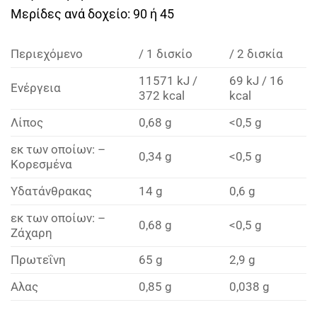
Μερίδες ανά δοχείο: 90 ή 45
Περιεχόμενο
/ 1 δισκίο
/ 2 δισκία
11571 kJ /
69 kJ / 16
Ενέργεια
372 kcal
kcal
Λίπος
0,68 g
<0,5 g
εκ των οποίων: –
0,34 g
<0,5 g
Κορεσμένα
Υδατάνθρακας
14 g
0,6 g
εκ των οποίων: –
0,68 g
<0,5 g
Ζάχαρη
Πρωτεΐνη
65 g
2,9 g
Αλας
0,85 g
0,038 g