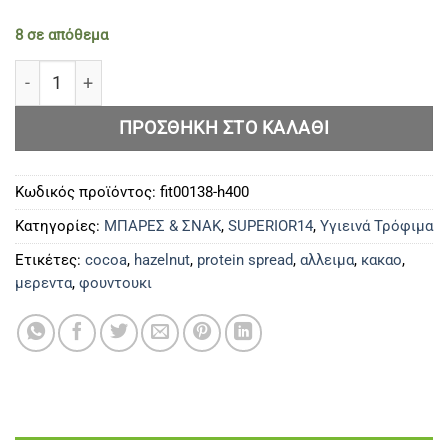
8 σε απόθεμα
Protein Spread with Hazelnut & Cocoa ποσότητα
ΠΡΟΣΘΉΚΗ ΣΤΟ ΚΑΛΆΘΙ
Κωδικός προϊόντος:
fit00138-h400
Κατηγορίες:
ΜΠΑΡΕΣ & ΣΝΑΚ
,
SUPERIOR14
,
Υγιεινά Τρόφιμα
Ετικέτες:
cocoa
,
hazelnut
,
protein spread
,
αλλειμα
,
κακαο
,
μερεντα
,
φουντουκι