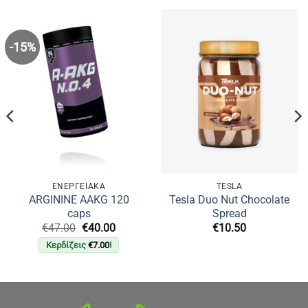
-15%
ΕΝΕΡΓΕΙΑΚΑ
TESLA
ARGININE AAKG 120
Tesla Duo Nut Chocolate
caps
Spread
Original
Η
€
47.00
€
40.00
€
10.50
υσα
price
τρέχουσα
Κερδίζεις
€
7.00
!
was:
τιμή
€47.00.
είναι:
.
€40.00.