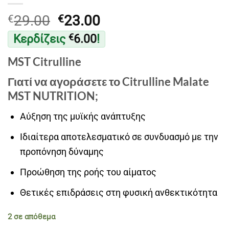
Original
Η
29.00
23.00
€
€
price
τρέχουσα
Κερδίζεις
6.00
!
€
was:
τιμή
€29.00.
είναι:
MST Citrulline
€23.00.
Γιατί να αγοράσετε το Citrulline Malate
MST NUTRITION;
Αύξηση της μυϊκής ανάπτυξης
Ιδιαίτερα αποτελεσματικό σε συνδυασμό με την
προπόνηση δύναμης
Προώθηση της ροής του αίματος
Θετικές επιδράσεις στη φυσική ανθεκτικότητα
2 σε απόθεμα