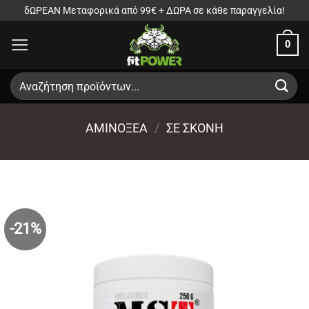
Μετάβαση
δΩΡΕΑΝ Μεταφορικά από 99€ + ΔΩΡΑ σε κάθε παραγγελία!
στο
0
περιεχόμενο
Αναζήτηση
για:
ΑΜΙΝΟΞΈΑ
/
ΣΕ ΣΚΌΝΗ
-21%