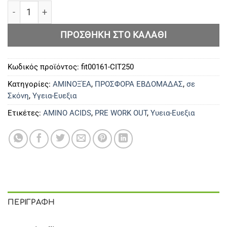
MST Citrulline Powder | Κιτρουλίνη 250 g | Χωρίς γεύσ
ΠΡΟΣΘΉΚΗ ΣΤΟ ΚΑΛΆΘΙ
Κωδικός προϊόντος:
fit00161-CIT250
Κατηγορίες:
ΑΜΙΝΟΞΈΑ
,
ΠΡΟΣΦΟΡΑ ΕΒΔΟΜΑΔΑΣ
,
σε
Σκόνη
,
Υγεια-Ευεξια
Ετικέτες:
AMINO ACIDS
,
PRE WORK OUT
,
Υυεια-Ευεξια
ΠΕΡΙΓΡΑΦΉ