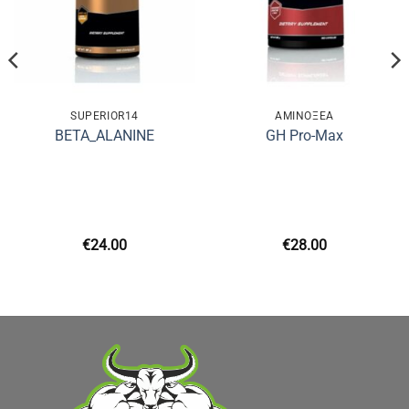
SUPERIOR14
ΑΜΙΝΟΞΈΑ
BETA_ALANINE
GH Pro-Max
€
24.00
€
28.00
υσα
.