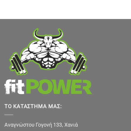
υσα
.
ΤΟ ΚΑΤΆΣΤΗΜΑ ΜΑΣ:
Αναγνώστου Γογονή 133, Χανιά