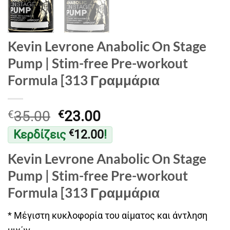
Kevin Levrone Anabolic On Stage
Pump | Stim-free Pre-workout
Formula [313 Γραμμάρια
Original
Η
35.00
23.00
€
€
price
τρέχουσα
Κερδίζεις
12.00
!
€
was:
τιμή
€35.00.
είναι:
Kevin Levrone Anabolic On Stage
€23.00.
Pump | Stim-free Pre-workout
Formula [313 Γραμμάρια
* Μέγιστη κυκλοφορία του αίματος και άντληση