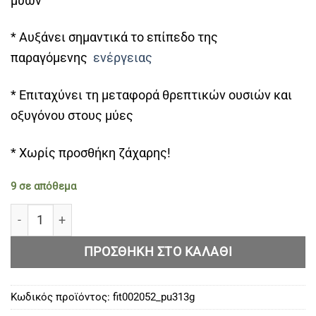
μυών
* Αυξάνει σημαντικά το επίπεδο της
παραγόμενης
ενέργειας
* Επιταχύνει τη μεταφορά θρεπτικών ουσιών και
οξυγόνου στους μύες
* Χωρίς προσθήκη ζάχαρης!
9 σε απόθεμα
Kevin Levrone Anabolic On Stage Pump | Stim-free Pre-
ΠΡΟΣΘΉΚΗ ΣΤΟ ΚΑΛΆΘΙ
Κωδικός προϊόντος:
fit002052_pu313g