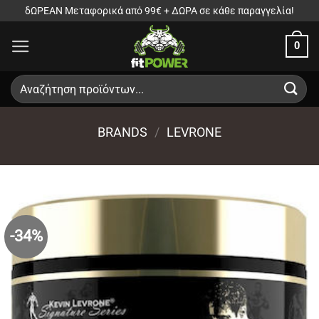
Μετάβαση
δΩΡΕΑΝ Μεταφορικά από 99€ + ΔΩΡΑ σε κάθε παραγγελία!
στο
0
περιεχόμενο
Αναζήτηση
για:
BRANDS
/
LEVRONE
-34%