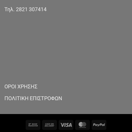
Τηλ.
2821 307414
ΟΡΟΙ ΧΡΗΣΗΣ
ΠΟΛΙΤΙΚΗ ΕΠΙΣΤΡΟΦΩΝ
Bank
Cash
Visa
MasterCard
PayPal
Transfer
On