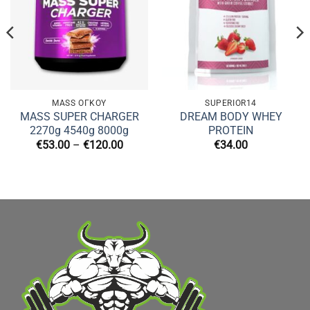
MASS ΌΓΚΟΥ
SUPERIOR14
MASS SUPER CHARGER
DREAM BODY WHEY
2270g 4540g 8000g
PROTEIN
Price
€
53.00
–
€
120.00
€
34.00
range:
€53.00
through
€120.00