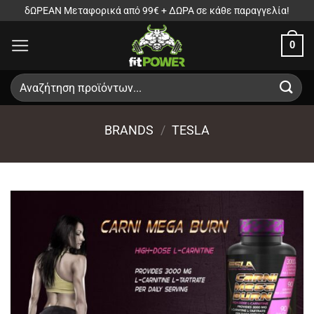
Μετάβαση
δΩΡΕΑΝ Μεταφορικά από 99€ + ΔΩΡΑ σε κάθε παραγγελία!
στο
0
περιεχόμενο
Αναζήτηση
για:
BRANDS
/
TESLA