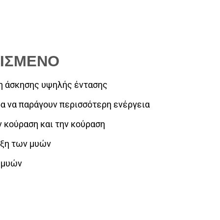
ρέχουσα
μή
ναι:
ΝΙΣΜΕΝΟ
0.00.
η άσκησης υψηλής έντασης
ρα να παράγουν περισσότερη ενέργεια
ν κούραση και την κούραση
υξη των μυών
 μυών
400G/133 ΜΕΡΙΔΑ. ποσότητα