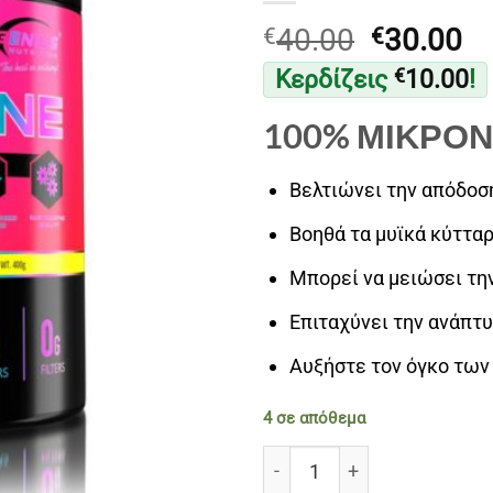
Original
Η
40.00
30.00
€
€
price
τ
Κερδίζεις
10.00
!
€
was:
τι
€40.00.
εί
100% ΜΙΚΡΟ
€3
Βελτιώνει την απόδοσ
Βοηθά τα μυϊκά κύττα
Μπορεί να μειώσει τη
Επιταχύνει την ανάπτ
Αυξήστε τον όγκο των
4 σε απόθεμα
ΚΡΕΑΤΙΝΗ MONOHYDRATE 