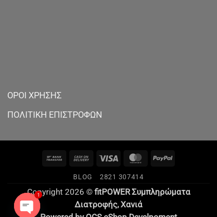
ΟΡΟΙ ΧΡΗΣΗΣ
ΠΟΛΙΤΙΚΗ ΕΠΙΣΤΡΟΦΩΝ
Bank
Cash
Visa
MasterCard
PayPal
Transfer
On
BLOG
2821 307414
Delivery
Copyright 2026 ©
fitPOWER Συμπληρώματα
1
Διατροφής,
Χανιά