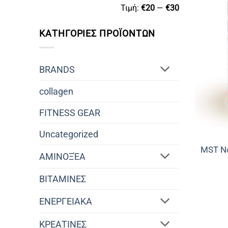
Ελάχιστη
Μέγιστη
Τιμή:
€20
—
€30
τιμή
τιμή
ΚΑΤΗΓΟΡΙΕΣ ΠΡΟΪΟΝΤΩΝ
BRANDS
collagen
FITNESS GEAR
Uncategorized
MST No
ΑΜΙΝΟΞΈΑ
ΒΙΤΑΜΙΝΕΣ
ΕΝΕΡΓΕΙΑΚΑ
ΚΡΕΑΤΙΝΕΣ