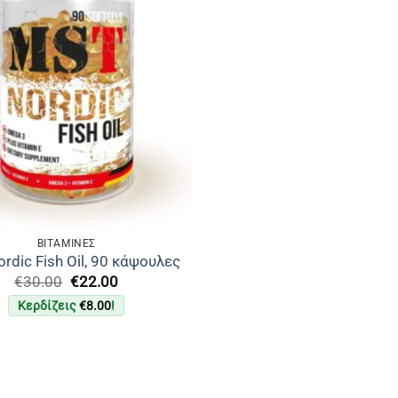
ΒΙΤΑΜΙΝΕΣ
rdic Fish Oil, 90 κάψουλες
Original
Η
€
30.00
€
22.00
price
τρέχουσα
Κερδίζεις
€
8.00
!
was:
τιμή
€30.00.
είναι:
€22.00.