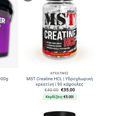
ΚΡΕΑΤΙΝΕΣ
MST Creatine HCL | Υδροχλωρική
000g
κρεατίνη | 90 κάψουλες
Η
Original
Η
€
40.00
€
35.00
τρέχουσα
price
τρέχουσα
Κερδίζεις
€
5.00
!
τιμή
was:
τιμή
είναι:
€40.00.
είναι:
€100.00.
€35.00.