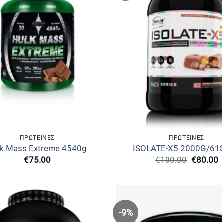
ΠΡΩΤΕΙΝΕΣ
ΠΡΩΤΕΙΝΕΣ
lk Mass Extreme 4540g
ISOLATE-X5 2000G/61
Original
€
75.00
€
100.00
€
80.00
price
was:
τ
€100.00
ε
€
-9%