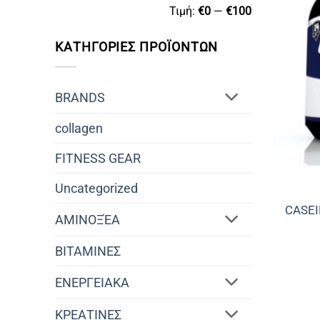
Ελάχιστη
Μέγιστη
Τιμή:
€0
—
€100
τιμή
τιμή
ΚΑΤΗΓΟΡΙΕΣ ΠΡΟΪΟΝΤΩΝ
BRANDS
collagen
FITNESS GEAR
Uncategorized
CASEI
ΑΜΙΝΟΞΈΑ
ΒΙΤΑΜΙΝΕΣ
ΕΝΕΡΓΕΙΑΚΑ
ΚΡΕΑΤΙΝΕΣ