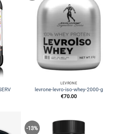
LEVRONE
SERV
levrone-levro-iso-whey-2000-g
Η
€
70.00
τρέχουσα
ιμή
.
ίναι:
80.00.
-13%