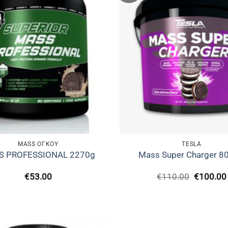
MASS ΌΓΚΟΥ
TESLA
S PROFESSIONAL 2270g
Mass Super Charger 8
Original
€
53.00
€
110.00
€
100.00
price
was:
€110.00.