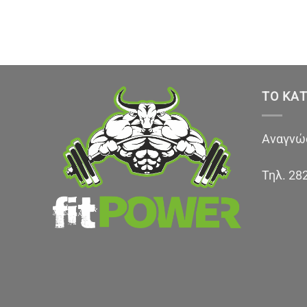
ΤΟ ΚΑ
Αναγνώσ
Τηλ.
28