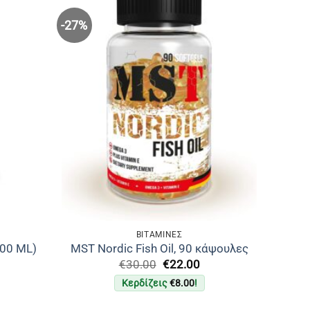
-27%
ΒΙΤΑΜΙΝΕΣ
00 ML)
MST Nordic Fish Oil, 90 κάψουλες
rice
Original
Η
€
30.00
€
22.00
ange:
price
τρέχουσα
Κερδίζεις
€
8.00
!
20.00
was:
τιμή
hrough
€30.00.
είναι:
35.00
€22.00.