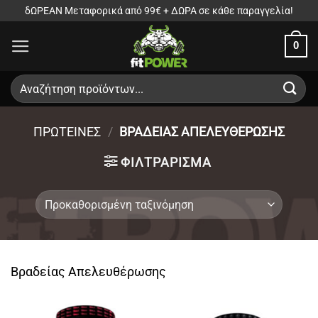
Μετάβαση
δΩΡΕΑΝ Μεταφορικά από 99€ + ΔΩΡΑ σε κάθε παραγγελία!
στο
0
περιεχόμενο
Αναζήτηση
για:
ΠΡΩΤΕΙΝΕΣ
/
ΒΡΑΔΕΊΑΣ ΑΠΕΛΕΥΘΈΡΩΣΗΣ
ΦΙΛΤΡΆΡΙΣΜΑ
Βραδείας Απελευθέρωσης