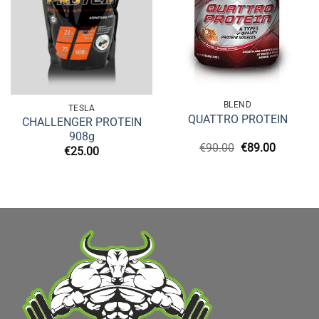
BLEND
TESLA
QUATTRO PROTEIN
CHALLENGER PROTEIN
908g
Original
Η
€
90.00
€
89.00
€
25.00
price
τρέχουσ
was:
τιμή
€90.00.
είναι:
€89.00.