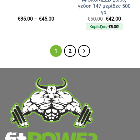
γεύση 147 μερίδες 500
γρ.
Price
Original
Η
€
35.00
–
€
45.00
€
50.00
€
42.00
range:
price
τρέχουσ
Κερδίζεις
€
8.00
!
€35.00
was:
τιμή
through
€50.00.
είναι:
€45.00
€42.00.
1
2