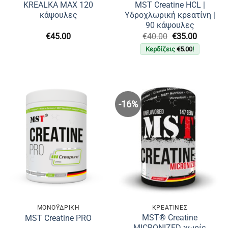
KREALKA MAX 120
MST Creatine HCL |
κάψουλες
Υδροχλωρική κρεατίνη |
90 κάψουλες
Original
Η
€
45.00
€
40.00
€
35.00
price
τρέχουσ
Κερδίζεις
€
5.00
!
was:
τιμή
€40.00.
είναι:
€35.00.
-16%
ΜΟΝΟΫΔΡΙΚΉ
ΚΡΕΑΤΙΝΕΣ
MST® Creatine
MST Creatine PRO
MICRONIZED χωρίς