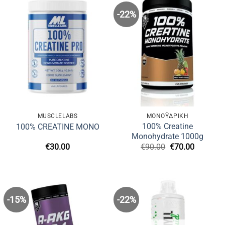
-22%
MUSCLELABS
ΜΟΝΟΫΔΡΙΚΉ
100% Creatine
100% CREATINE MONO
Monohydrate 1000g
Original
Η
€
30.00
€
90.00
€
70.00
price
τρέχουσ
was:
τιμή
€90.00.
είναι:
€70.00.
-15%
-22%