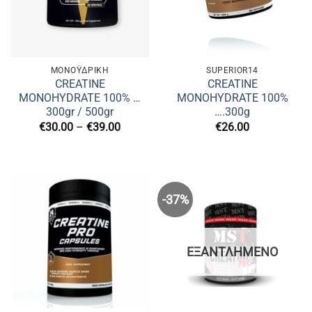
ΜΟΝΟΫΔΡΙΚΉ
SUPERIOR14
CREATINE
CREATINE
MONOHYDRATE 100% …
MONOHYDRATE 100%
300gr / 500gr
….300g
Price
€
30.00
–
€
39.00
€
26.00
range:
€30.00
through
€39.00
-37%
ΕΞΑΝΤΛΗΜΈΝΟ