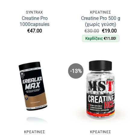
SYNTRAX
ΚΡΕΑΤΙΝΕΣ
Creatine Pro
Creatine Pro 500 g
1000capsules
(χωρίς γεύση)
Original
Η
€
47.00
€
30.00
€
19.00
price
τρέχουσ
Κερδίζεις
€
11.00
!
was:
τιμή
€30.00.
είναι:
€19.00.
-13%
ΚΡΕΑΤΙΝΕΣ
ΚΡΕΑΤΙΝΕΣ