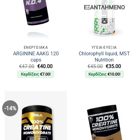
ΕΞΑΝΤΛΗΜΈΝΟ
ΕΝΕΡΓΕΙΑΚΑ
ΥΓΕΙΑ-ΕΥΕΞΙΑ
ARGININE AAKG 120
Chlorophyll liquid, MST
caps
Nutrition
Original
Η
Original
Η
€
47.00
€
40.00
€
45.00
€
35.00
price
τρέχουσα
price
τρέχουσ
Κερδίζεις
€
7.00
!
Κερδίζεις
€
10.00
!
was:
τιμή
was:
τιμή
€47.00.
είναι:
€45.00.
είναι:
€40.00.
€35.00.
-14%